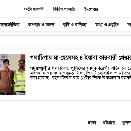
ফটো গ্যালারি
ভিডিও গ্যালারি
ই-পেপার
আন্তর্জাতিক
অপরাধ ও তদন্ত
কৃষি ও বানিজ্য
তথ্য ও প্রযুক্তি
চ
গলাচিপায় মা-ছেলেসহ ৪ ইয়াবা কারবারী গ্রেপ্তা
পটুয়াখালীর গলাচিপায় পুলিশের মাদকবিরোধী অভিযানে ১
মাদক বিক্রির নগদ ৭২৯০ টাকা, তিনটি মোবাইল ও মা-ছেলেস
করা হয়েছে। বৃহস্পতিবার রাত ১১টার দিকে উপজেলার র
ঢাকা
চট্টগ্রাম
খুলন