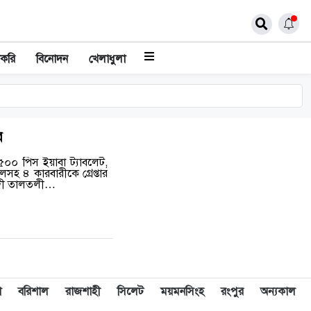
াকরি
বিনোদন
খেলাধুলা
র
৫০০ পিস ইয়াবা ট্যাবলেট,
হ ৪ কারবারীকে গ্রেপ্তার
তনদী তালতলী…
া
বরিশাল
রাজশাহী
সিলেট
ময়মনসিংহ
রংপুর
অন্যকাল