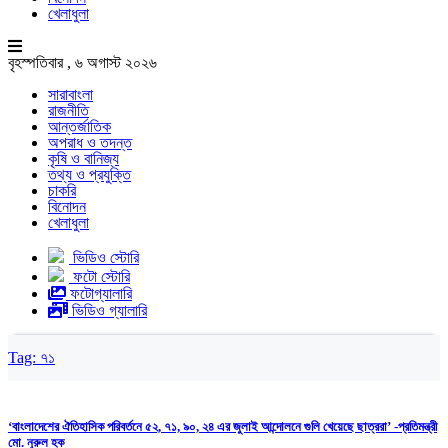
খেলাধুলা
বৃহস্পতিবার , ৬ অগাস্ট ২০২৬
সারাবাংলা
রাজনীতি
আন্তর্জাতিক
অপরাধ ও তদন্ত
কৃষি ও বানিজ্য
তথ্য ও প্রযুক্তি
চাকরি
বিনোদন
খেলাধুলা
ভিডিও স্টোরি
ফটো স্টোরি
ফটোগ্যালারি
ভিডিও গ্যালারি
Tag:
৭১
‘বাংলাদেশের ঐতিহাসিক পরিবর্তনে ৫২, ৭১, ৯০, ২৪ এর জুলাই আন্দোলনে গুলি খেয়েছে ছাত্ররা’ -প্রতিমন্ত্রী
মো. নুরুল হক