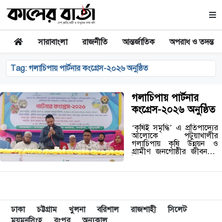
সারাবাংলা
রাজনীতি
আন্তর্জাতিক
অপরাধ ও তদন্ত
Tag:
গলাচিপায় পার্টনার কংগ্রেস-২০২৬ অনুষ্ঠিত
গলাচিপায় পার্টনার
কংগ্রেস-২০২৬ অনুষ্ঠিত
‘কৃষিই সমৃদ্ধি’ এ প্রতিপাদ্যের
আলোকে পটুয়াখালীর
গলাচিপায় কৃষি উন্নয়ন ও
গ্রামীণ জনগোষ্ঠীর জীবনমান
উন্নয়নে ‘প্রোগ্রাম অন
এগ্রিকালচারাল এন্ড রুরাল
ট্রান্সফরমেশন ফর নিউট্রিশন,
এন্টারপ্রেনরশিপ এন্ড
রেসিলিয়েন্স ইন বাংলাদেশ
(পার্টনার)’ কর্মসূচির
আওতায়…
ঢাকা
চট্টগ্রাম
খুলনা
বরিশাল
রাজশাহী
সিলেট
ময়মনসিংহ
রংপুর
অন্যকাল