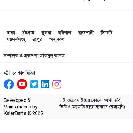
কর্মসূচির আওতায় ৬ হাজার
১৬৫ জন ক্ষুদ্র ও প্রান্তিক
কৃষকের মাঝে বিনামূল্যে বীজ,
চারা ও রাসায়নিক সার বিতরণ
এবং…
ঢাকা
চট্টগ্রাম
খুলনা
বরিশাল
রাজশাহী
সিলেট
ময়মনসিংহ
রংপুর
অন্যকাল
সম্পাদক ও প্রকাশক: মাকসুদ আলম
সোশ্যাল মিডিয়া
Developed &
এই ওয়েবসাইটের কোনো লেখা, ছবি,
Maintainance by
ভিডিও অনুমতি ছাড়া ব্যবহার বেআইনি।
KalerBarta © 2025