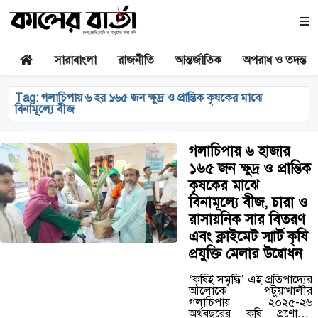
সারাবাংলা
রাজনীতি
আন্তর্জাতিক
অপরাধ ও তদন্ত
Tag:
গলাচিপায় ৬ হর ১৬৫ জন ক্ষুদ্র ও প্রান্তিক কৃষকের মাঝে
বিনামূল্যে বীজ
গলাচিপায় ৬ হাজার
১৬৫ জন ক্ষুদ্র ও প্রান্তিক
কৃষকের মাঝে
বিনামূল্যে বীজ, চারা ও
রাসায়নিক সার বিতরণ
এবং ক্লাইমেট স্মার্ট কৃষি
প্রযুক্তি মেলার উদ্বোধন
‘কৃষিই সমৃদ্ধি’ এই প্রতিপাদ্যের
আলোকে পটুয়াখালীর
গলাচিপায় ২০২৫-২৬
অর্থবছরের কৃষি প্রণোদনা