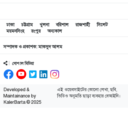
দিয়েছেন। তারা কিন্তু চলে
গেছেন। ঠিক একইভাবে
বাংলাদেশের ঐতিহাসিক
যতগুলো…
ঢাকা
চট্টগ্রাম
খুলনা
বরিশাল
রাজশাহী
সিলেট
ময়মনসিংহ
রংপুর
অন্যকাল
সম্পাদক ও প্রকাশক: মাকসুদ আলম
সোশ্যাল মিডিয়া
Developed &
এই ওয়েবসাইটের কোনো লেখা, ছবি,
Maintainance by
ভিডিও অনুমতি ছাড়া ব্যবহার বেআইনি।
KalerBarta © 2025