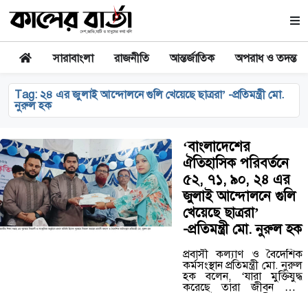
সারাবাংলা
রাজনীতি
আন্তর্জাতিক
অপরাধ ও তদন্ত
Tag:
২৪ এর জুলাই আন্দোলনে গুলি খেয়েছে ছাত্ররা’ -প্রতিমন্ত্রী মো.
নুরুল হক
‘বাংলাদেশের
ঐতিহাসিক পরিবর্তনে
৫২, ৭১, ৯০, ২৪ এর
জুলাই আন্দোলনে গুলি
খেয়েছে ছাত্ররা’
-প্রতিমন্ত্রী মো. নুরুল হক
প্রবাসী কল্যাণ ও বৈদেশিক
কর্মসংস্থান প্রতিমন্ত্রী মো. নুরুল
হক বলেন, ‘যারা মুক্তিযুদ্ধ
করেছে তারা জীবন দিয়ে
অনেকেই দেশ স্বাধীন করে