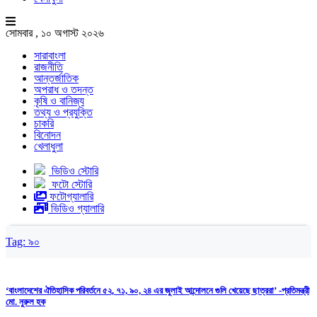
সোমবার , ১০ অগাস্ট ২০২৬
সারাবাংলা
রাজনীতি
আন্তর্জাতিক
অপরাধ ও তদন্ত
কৃষি ও বানিজ্য
তথ্য ও প্রযুক্তি
চাকরি
বিনোদন
খেলাধুলা
ভিডিও স্টোরি
ফটো স্টোরি
ফটোগ্যালারি
ভিডিও গ্যালারি
Tag:
৯০
‘বাংলাদেশের ঐতিহাসিক পরিবর্তনে ৫২, ৭১, ৯০, ২৪ এর জুলাই আন্দোলনে গুলি খেয়েছে ছাত্ররা’ -প্রতিমন্ত্রী
মো. নুরুল হক