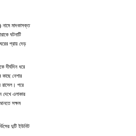
৯
গলাচিপা প্রেসক্লাব : প্রয়াত সম্পাদক
রিচার্ডের স্মরণ সভা
০) নামে মাদকাসক্ত
১০
জন্ম-মৃত্যু নিবন্ধন : টানা দুইবার বিভাগের সেরা
ইউএনও গলাচিপার ইজাজুল হক
রাকে ঘটনাটি
 ঘরের প্রায় দেড়
১১
গলাচিপা স্বাস্থ্য কমপ্লেক্স : ডেন্টাল সার্জন
থাকলেও মিলছে না কাঙ্খিত সেবা
ে দীর্ঘদিন ধরে
১২
গলাচিপায় খালে পড়ে বুদ্ধি প্রতিবন্ধী যুবকের
র কাছে নেশার
মৃত্যু
গায় রাসেল। পরে
ুন দেখে এলাকার
১৩
বাম হাতে ছাতা ডান হাতে কলম নিয়ে পরীক্ষা
ে আনতে সক্ষম
দিচ্ছে মাদ্রাসার শিক্ষার্থীরা
১৪
বৈরী আবহাওয়ায় গভীর সাগরে তিন ট্রলার ডুবি,
্ভিসের দুটি ইউনিট
নিখোঁজ ১৩ জেলে