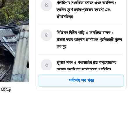
৪
গলাচিপার সংরক্ষিত বনায়ন এখন অরক্ষিত :
হুমকির মুখে ম্যানগ্রোভের ফরেস্ট এবং
জীববৈচিত্র
৫
ফিটনেস বিহীন গাড়ি ও অনভিজ্ঞ চালক :
মামলা করার আহ্বান জানালেন প্রতিমন্ত্রী নুরুল
হক নুর
৬
জুলাই সনদ ও গণভোটের রায় বাস্তবায়নের
লক্ষ্যে গলাচিপায় জামায়াতের গণমিছিল
সর্বশেষ সব খবর
৭
গলাচিপায় অনলাইন জুয়ার নেতিবাচক প্রভাব
ও প্রতিরোধের উপায় করণীয় শীর্ষক সেমিনার
৮
গলাচিপায় স্কুলের মাঠ কেটে ঘেরের পানি
নিষ্কাশন: শিক্ষার্থীদের যাতায়াতে দুর্ভোগ