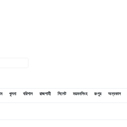
১৫
বঙ্গোপসাগরে নিখোঁজ আল আমিন জীবিত
উদ্ধার : ‘অপর ৫ জেলে হয়তো বেঁচে আছেন’
-আল আমিন
১৬
বঙ্গোপসাগরে নিখোঁজ জেলে পরিবারকে আর্থিক
সহায়তা
১৭
গলাচিপায় থেমে থেমে বৃষ্টি : সাধারণ মানুষের
জীবন যাত্রা ব্যাহত
১৮
বঙ্গোপসাগরে ফিশিং ট্রলার ডুবি : ৬ জেলে
নিখোঁজ, উদ্ধার ৫
াম
খুলনা
বরিশাল
রাজশাহী
সিলেট
ময়মনসিংহ
রংপুর
অন্যকাল
১৯
গলাচিপায় ভ্রাম্যমাণ আদালতের অভিযান :
গাঁজাসহ ৩ মাদক কারবারি আটক