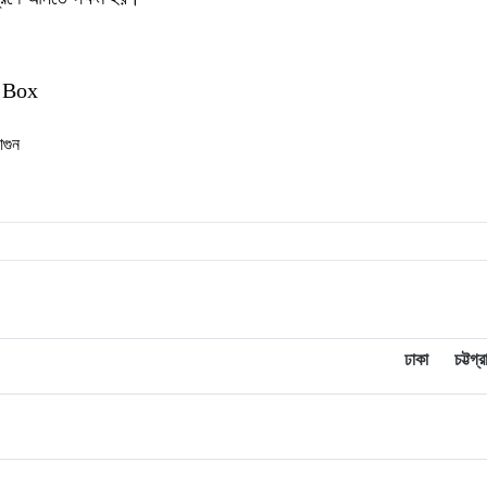
 Box
আগুন
ঢাকা
চট্টগ্র