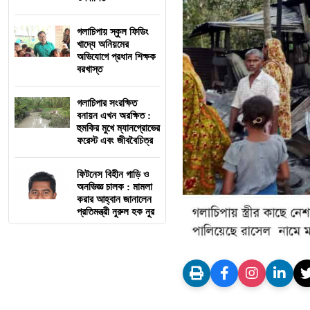
গলাচিপায় স্কুল ফিডিং
খাদ্যে অনিয়মের
অভিযোগে প্রধান শিক্ষক
বরখাস্ত
গলাচিপার সংরক্ষিত
বনায়ন এখন অরক্ষিত :
হুমকির মুখে ম্যানগ্রোভের
ফরেস্ট এবং জীববৈচিত্র
ফিটনেস বিহীন গাড়ি ও
অনভিজ্ঞ চালক : মামলা
করার আহ্বান জানালেন
প্রতিমন্ত্রী নুরুল হক নুর