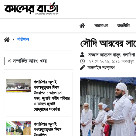
সারাবাংলা
রাজনীতি
/
বরিশাল
সৌদি আরবের সাথ
সাজ্জাদ আহমেদ মাসুদ, গলাচিপা (
এ সম্পর্কিত আরও খবর
২৭ মে ২০২৬, ৬:৪৫ অপরাহ্ণ
অনলাইন সংস্করণ
গলাচিপায় জুলাই
গণঅভুত্থান দিবস
উদযাপন : আলোচনা
সভা, জুলাই শহীদ পরিবার
ও আহত জুলাই
যোদ্ধাদের সংবর্ধনা
গলাচিপায় জুলাই
গণঅভ্যুত্থান দিবস
উদযাপিত