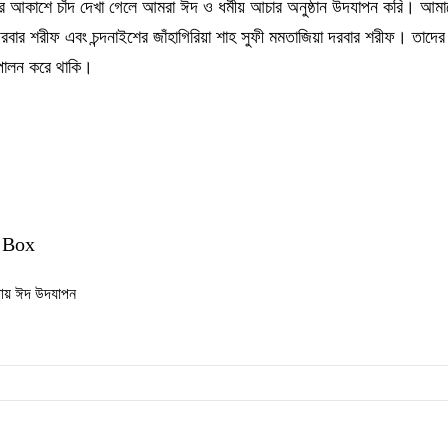
ের আকাশে চাঁদ দেখা গেলে আমরা ঈদ ও ধর্মীয় আচার অনুষ্ঠান উদযাপন করি। আমা
ল দরবার শরীফ এবং চন্দনাইশের জাঁহাগিরিয়া শাহ সুফী মমতাজিয়া দরবার শরীফ। তাদের
 পালন করে থাকি।
 Box
পায় ঈদ উদযাপন