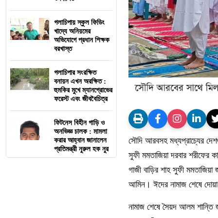
গলাচিপায় স্কুল ফিডিং
খাদ্যে অনিয়মের
অভিযোগে প্রধান শিক্ষক
বরখাস্ত
গলাচিপার সংরক্ষিত
বনায়ন এখন অরক্ষিত :
হুমকির মুখে ম্যানগ্রোভের
ফরেস্ট এবং জীববৈচিত্র
ফিটনেস বিহীন গাড়ি ও
অনভিজ্ঞ চালক : মামলা
সৌদি আরবসহ মধ্যপ্রাচ্যের দেশ
করার আহ্বান জানালেন
প্রতিমন্ত্রী নুরুল হক নুর
সুফী মমতাজিয়া দরবার শরীফের ক
গাজী বাড়ির শাহ সুফী মমতাজিয়া
আমিন। ঈদের নামাজ শেষে দোয়া 
নামাজ শেষে সৈয়দ আলম শান্তি