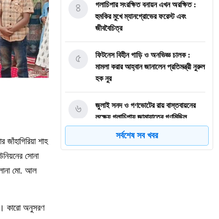
৪
গলাচিপার সংরক্ষিত বনায়ন এখন অরক্ষিত :
হুমকির মুখে ম্যানগ্রোভের ফরেস্ট এবং
জীববৈচিত্র
৫
ফিটনেস বিহীন গাড়ি ও অনভিজ্ঞ চালক :
মামলা করার আহ্বান জানালেন প্রতিমন্ত্রী নুরুল
হক নুর
৬
জুলাই সনদ ও গণভোটের রায় বাস্তবায়নের
লক্ষ্যে গলাচিপায় জামায়াতের গণমিছিল
সর্বশেষ সব খবর
 জাঁহাগিরিয়া শাহ
৭
গলাচিপায় অনলাইন জুয়ার নেতিবাচক প্রভাব
ইউনিয়নের সোনা
ও প্রতিরোধের উপায় করণীয় শীর্ষক সেমিনার
ওলানা মো. আল
৮
গলাচিপায় স্কুলের মাঠ কেটে ঘেরের পানি
নিষ্কাশন: শিক্ষার্থীদের যাতায়াতে দুর্ভোগ
ি। কারো অনুসরণ