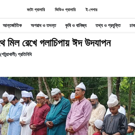
ফটো গ্যালারি
ভিডিও গ্যালারি
ই-পেপার
আন্তর্জাতিক
অপরাধ ও তদন্ত
কৃষি ও বানিজ্য
তথ্য ও প্রযুক্তি
চাক
ে মিল রেখে গলাচিপায় ঈদ উদযাপন
পটুয়াখালী) প্রতিনিধি