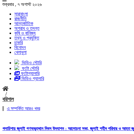
শুক্রবার , ৭ অগাস্ট ২০২৬
সারাবাংলা
রাজনীতি
আন্তর্জাতিক
অপরাধ ও তদন্ত
কৃষি ও বানিজ্য
তথ্য ও প্রযুক্তি
চাকরি
বিনোদন
খেলাধুলা
ভিডিও স্টোরি
ফটো স্টোরি
ফটোগ্যালারি
ভিডিও গ্যালারি
/
বরিশাল
এ সম্পর্কিত আরও খবর
গলাচিপায় জুলাই গণঅভুত্থান দিবস উদযাপন : আলোচনা সভা, জুলাই শহীদ পরিবার ও আহত জুলা