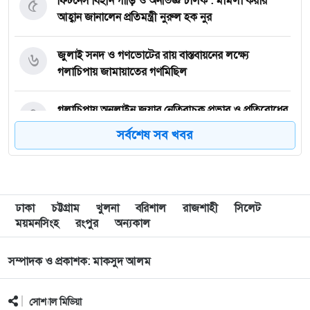
৫
ফিটনেস বিহীন গাড়ি ও অনভিজ্ঞ চালক : মামলা করার
আহ্বান জানালেন প্রতিমন্ত্রী নুরুল হক নুর
৬
জুলাই সনদ ও গণভোটের রায় বাস্তবায়নের লক্ষ্যে
গলাচিপায় জামায়াতের গণমিছিল
৭
গলাচিপায় অনলাইন জুয়ার নেতিবাচক প্রভাব ও প্রতিরোধের
উপায় করণীয় শীর্ষক সেমিনার
সর্বশেষ সব খবর
৮
গলাচিপায় স্কুলের মাঠ কেটে ঘেরের পানি নিষ্কাশন:
শিক্ষার্থীদের যাতায়াতে দুর্ভোগ
ঢাকা
চট্টগ্রাম
খুলনা
বরিশাল
রাজশাহী
সিলেট
৯
গলাচিপা প্রেসক্লাব : প্রয়াত সম্পাদক রিচার্ডের স্মরণ সভা
ময়মনসিংহ
রংপুর
অন্যকাল
সম্পাদক ও প্রকাশক: মাকসুদ আলম
১০
জন্ম-মৃত্যু নিবন্ধন : টানা দুইবার বিভাগের সেরা ইউএনও
গলাচিপার ইজাজুল হক
সোশ্যাল মিডিয়া