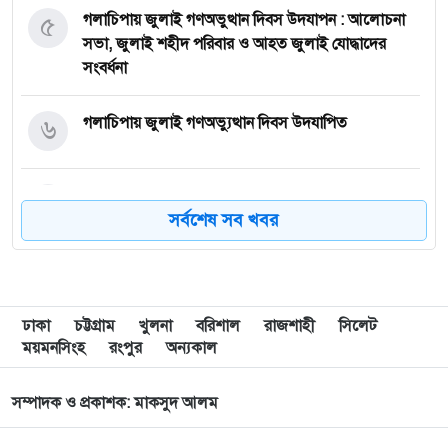
৫
গলাচিপায় জুলাই গণঅভুত্থান দিবস উদযাপন : আলোচনা
সভা, জুলাই শহীদ পরিবার ও আহত জুলাই যোদ্ধাদের
সংবর্ধনা
৬
গলাচিপায় জুলাই গণঅভ্যুত্থান দিবস উদযাপিত
৭
গলাচিপায় স্কুল ফিডিং খাদ্যে অনিয়মের অভিযোগে প্রধান
সর্বশেষ সব খবর
শিক্ষক বরখাস্ত
৮
গলাচিপার সংরক্ষিত বনায়ন এখন অরক্ষিত : হুমকির মুখে
ম্যানগ্রোভের ফরেস্ট এবং জীববৈচিত্র
ঢাকা
চট্টগ্রাম
খুলনা
বরিশাল
রাজশাহী
সিলেট
ময়মনসিংহ
রংপুর
অন্যকাল
৯
ফিটনেস বিহীন গাড়ি ও অনভিজ্ঞ চালক : মামলা করার
আহ্বান জানালেন প্রতিমন্ত্রী নুরুল হক নুর
সম্পাদক ও প্রকাশক: মাকসুদ আলম
১০
জুলাই সনদ ও গণভোটের রায় বাস্তবায়নের লক্ষ্যে