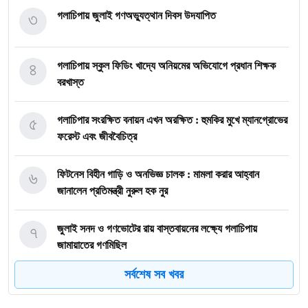
৩
গলাচিপায় জুলাই গণঅভ্যুত্থান দিবস উদযাপিত
৪
গলাচিপায় স্কুল ফিডিং খাদ্যে অনিয়মের অভিযোগে প্রধান শিক্ষক
বরখাস্ত
৫
গলাচিপার সংরক্ষিত বনায়ন এখন অরক্ষিত : হুমকির মুখে ম্যানগ্রোভের
ফরেস্ট এবং জীববৈচিত্র
৬
ফিটনেস বিহীন গাড়ি ও অনভিজ্ঞ চালক : মামলা করার আহ্বান
জানালেন প্রতিমন্ত্রী নুরুল হক নুর
৭
জুলাই সনদ ও গণভোটের রায় বাস্তবায়নের লক্ষ্যে গলাচিপায়
জামায়াতের গণমিছিল
সর্বশেষ সব খবর
৮
গলাচিপায় অনলাইন জুয়ার নেতিবাচক প্রভাব ও প্রতিরোধের উপায়
করণীয় শীর্ষক সেমিনার